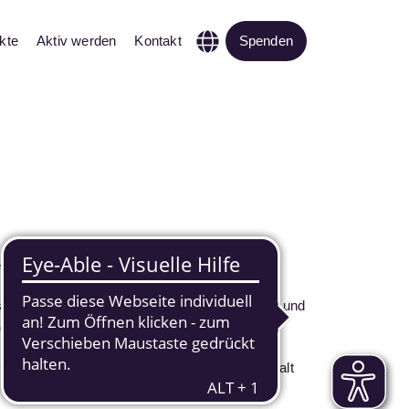
kte
Aktiv werden
Kontakt
Spenden
chter Parteien.
hen aufgrund von Behinderung, psychischer und
 und geschlechtlicher Identität.
nd die Erklärung für Menschlichkeit und Vielfalt