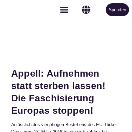
Spenden
Aktiv werden
Appell: Aufnehmen
statt sterben lassen!
Die Faschisierung
Europas stoppen!
Anlässlich des vierjährigen Bestehens des EU-Türkei-
Deals vom 18. März 2016 haben sich zahlreiche