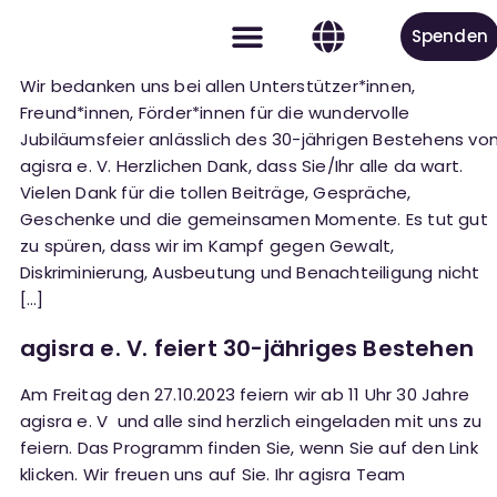
Spenden
30 Jahre agisra e. V. – Was eine Sause
Wir bedanken uns bei allen Unterstützer*innen,
Aktiv werden
Freund*innen, Förder*innen für die wundervolle
Jubiläumsfeier anlässlich des 30-jährigen Bestehens vo
agisra e. V. Herzlichen Dank, dass Sie/Ihr alle da wart.
Vielen Dank für die tollen Beiträge, Gespräche,
Geschenke und die gemeinsamen Momente. Es tut gut
zu spüren, dass wir im Kampf gegen Gewalt,
Diskriminierung, Ausbeutung und Benachteiligung nicht
[…]
agisra e. V. feiert 30-jähriges Bestehen
Am Freitag den 27.10.2023 feiern wir ab 11 Uhr 30 Jahre
agisra e. V und alle sind herzlich eingeladen mit uns zu
feiern. Das Programm finden Sie, wenn Sie auf den Link
klicken. Wir freuen uns auf Sie. Ihr agisra Team