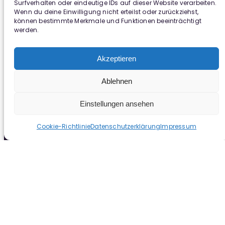
Surfverhalten oder eindeutige IDs auf dieser Website verarbeiten.
Wenn du deine Einwilligung nicht erteilst oder zurückziehst,
können bestimmte Merkmale und Funktionen beeinträchtigt
werden.
Akzeptieren
Ablehnen
Einstellungen ansehen
Cookie-Richtlinie
Datenschutzerklärung
Impressum
agisra e.V.
Venloer Str. 415
50825 Köln Ehrenfeld
0221 124019
info (at) agisra.org