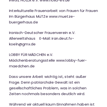
IFMGZ HOLLA e.V.
www.holla-ev.de
Interkulturelle Frauenarbeit von Frauen für Frauen
Im Bürgerhaus MüTZe
www.muetze-
buergerhaus.de
Iranisch-Deutscher Frauenverein e.V.
Allerweltshaus E-Mail:
iran.deut.fv-
koeln@gmx.de
LOBBY FÜR MÄDCHEN e.V.
Mädchenberatungsstelle
www.lobby-fuer-
maedchen.de
Dass unsere Arbeit wichtig ist, steht außer
Frage. Denn patriarchale Gewalt ist ein
gesellschaftliches Problem, was in solchen
Zeiten nochmals besonders deutlich wird.
Während wir aktuell kaum Einnahmen haben ist