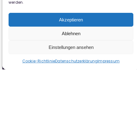
werden.
Akzeptieren
Ablehnen
Einstellungen ansehen
Cookie-Richtlinie
Datenschutzerklärung
Impressum
agisra e.V.
Venloer Str. 415
50825 Köln Ehrenfeld
0221 124019
info (at) agisra.org